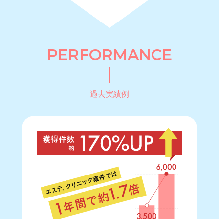
P
E
R
F
O
R
M
A
N
C
E
過去実績例