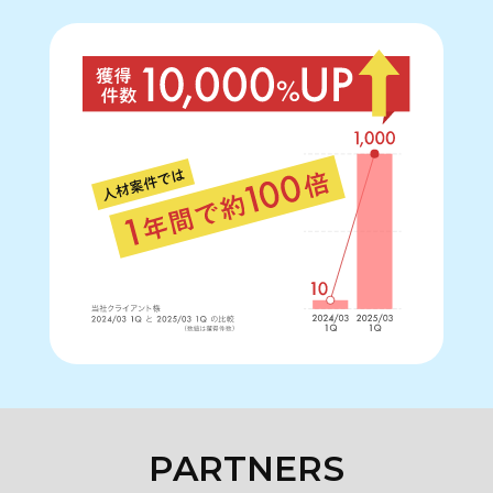
P
A
R
T
N
E
R
S